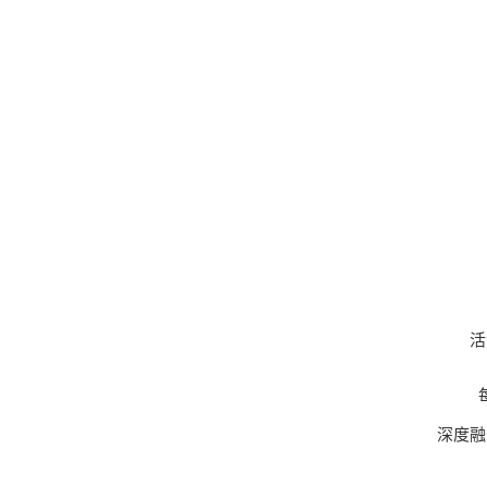
活
每
深度融