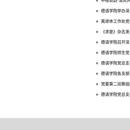
中德双韵·清风
德语学院举办深
离退休工作处党
《求是》杂志发
德语学院召开深
德语学院师生党
德语学院党总支
德语学院各支部
党委第二巡察组
德语学院党总支