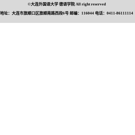
©大连外国语大学 德语学院 All right reserved
地址：大连市旅顺口区旅顺南路西段6号 邮编：116044 电话：0411-86111114