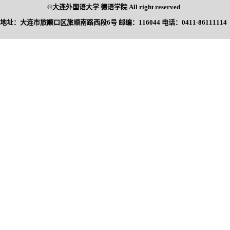
©大连外国语大学 德语学院 All right reserved
地址：大连市旅顺口区旅顺南路西段6号 邮编：116044 电话：0411-86111114