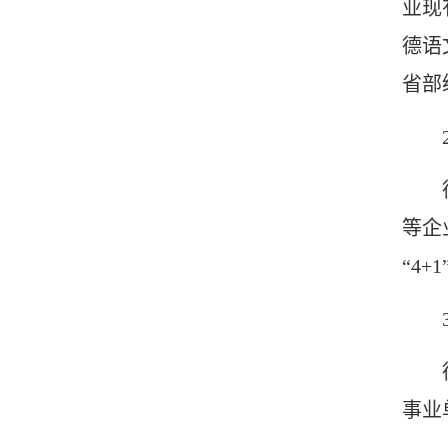
业现
德语
省部
等企
“4+1
事业