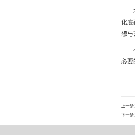
化底
想与
必要
上一条
下一条