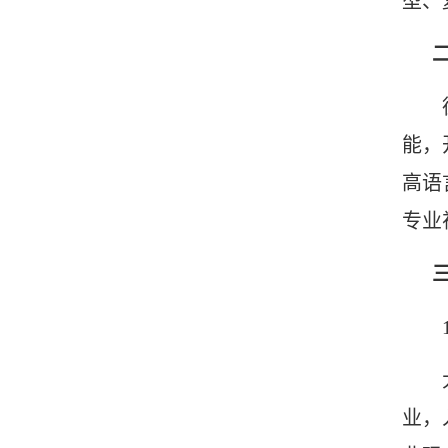
型、
能，
高语
专业
业，