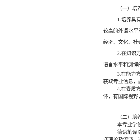
（一）培
1.培养
较高的外语水平
经济、文化、社
2.在知
语言水平和渊博
3.在能
获取专业信息，
4.在素
怀，有国际视野
（二）培
本专业学
德语笔译
译理论及流派，