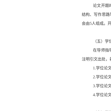
论文开题
结构、写作思路
会由5人组成。
（五）学
在导师指
注明引文出处，
1.学位
2.学位
3.学位
4.学位论